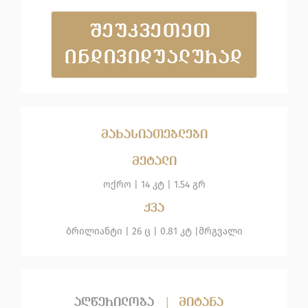
ᲨᲔᲣᲙᲕᲔᲗᲔᲗ 
ᲘᲜᲓᲘᲕᲘᲓᲣᲐᲚᲣᲠᲐᲓ
მახასიათებლები
მეტალი
ოქრო
|
14 კტ |
1.54 გრ
ქვა
ბრილიანტი
| 26 ც |
0.81 კტ |
მრგვალი
აღწერილობა
|
მიტანა