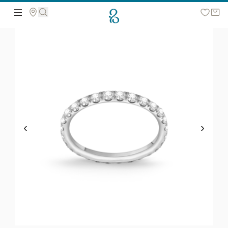
მოძებნეთ ვებ გვერდზე