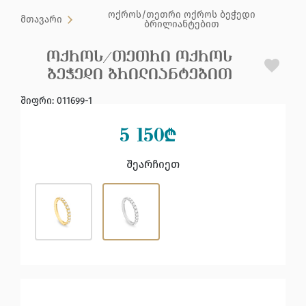
ოქროს/თეთრი ოქროს ბეჭედი
მთავარი
ბრილიანტებით
ᲝᲥᲠᲝᲡ/ᲗᲔᲗᲠᲘ ᲝᲥᲠᲝᲡ
ᲑᲔᲭᲔᲓᲘ ᲑᲠᲘᲚᲘᲐᲜᲢᲔᲑᲘᲗ
შიფრი
:
011699-1
5 150
₾
შეარჩიეთ