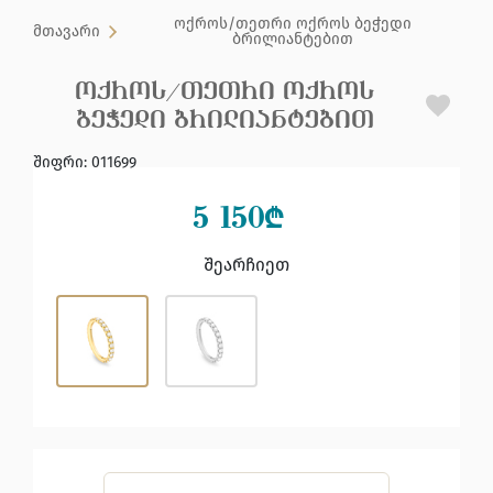
ოქროს/თეთრი ოქროს ბეჭედი
მთავარი
ბრილიანტებით
ᲝᲥᲠᲝᲡ/ᲗᲔᲗᲠᲘ ᲝᲥᲠᲝᲡ
ᲑᲔᲭᲔᲓᲘ ᲑᲠᲘᲚᲘᲐᲜᲢᲔᲑᲘᲗ
შიფრი
:
011699
5 150
₾
შეარჩიეთ