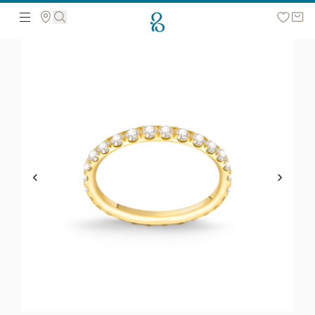
მოძებნეთ ვებ გვერდზე