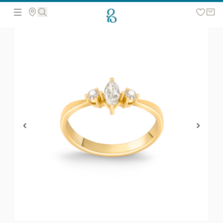
მოძებნეთ ვებ გვერდზე