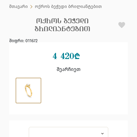
მთავარი
ოქროს ბეჭედი ბრილიანტებით
ᲝᲥᲠᲝᲡ ᲑᲔᲭᲔᲓᲘ
ᲑᲠᲘᲚᲘᲐᲜᲢᲔᲑᲘᲗ
შიფრი
:
011672
4 420
₾
შეარჩიეთ