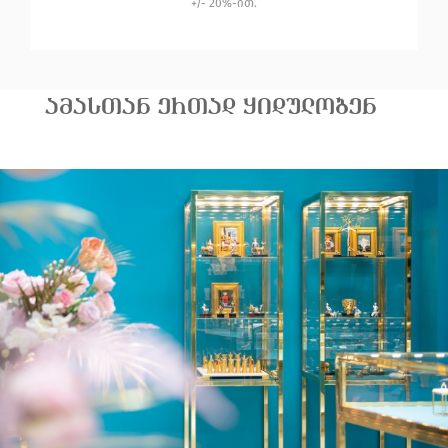
+/- 20%-ით.
ᲐᲛᲐᲡᲗᲐᲜ ᲔᲠᲗᲐᲓ ᲧᲘᲓᲣᲚᲝᲑᲔᲜ
ოქროს/თეთრი ოქროს
5 150.00
ოქროს ბეჭ
ბეჭედი
ბრილიანტე
₾
ბრილიანტებით