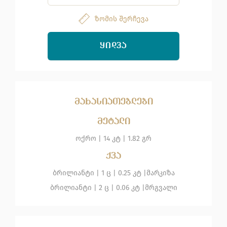
ზომის შერჩევა
ᲧᲘᲓᲕᲐ
მახასიათებლები
მეტალი
ოქრო
|
14 კტ |
1.82 გრ
ქვა
ბრილიანტი
| 1 ც |
0.25 კტ |
მარკიზა
ბრილიანტი
| 2 ც |
0.06 კტ |
მრგვალი