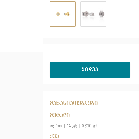
ᲧᲘᲓᲕᲐ
მახასიათებლები
მეტალი
ოქრო
|
14 კტ |
0.910 გრ
ქვა