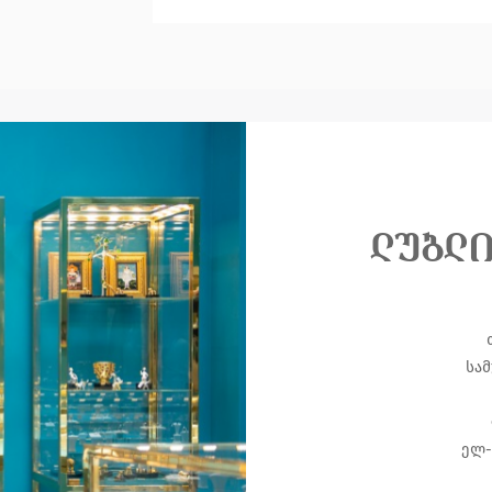
ლუბლ
სამ
ელ-