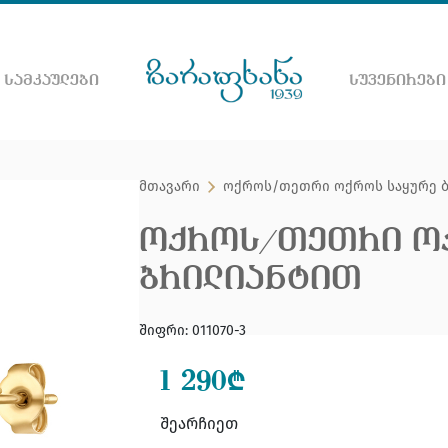
 ᲡᲐᲛᲙᲐᲣᲚᲔᲑᲘ
ᲡᲣᲕᲔᲜᲘᲠᲔᲑᲘ
ნეთ ვებ გვერდზე
მთავარი
ოქროს/თეთრი ოქროს საყურე 
ᲝᲥᲠᲝᲡ/ᲗᲔᲗᲠᲘ ᲝᲥ
ᲑᲠᲘᲚᲘᲐᲜᲢᲘᲗ
შიფრი
:
011070-3
1 290
₾
შეარჩიეთ