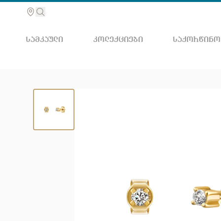
ᲡᲐᲛᲙᲐᲣᲚᲘ
ᲙᲝᲚᲔᲥᲪᲘᲔᲑᲘ
ᲡᲐᲥᲝᲠᲬᲘᲜᲝ
მოძებ