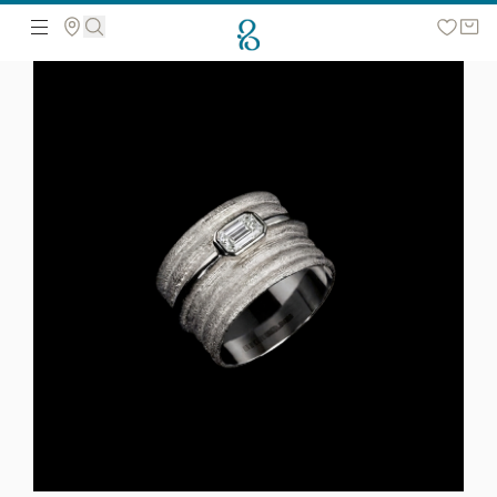
მოძებნეთ ვებ გვერდზე