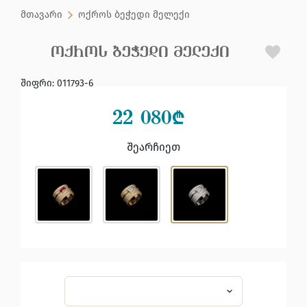
მთავარი
ოქროს ბეჭედი მელექი
ᲝᲥᲠᲝᲡ ᲑᲔᲭᲔᲓᲘ ᲛᲔᲚᲔᲥᲘ
შიფრი
:
011793-6
22 080
₾
შეარჩიეთ