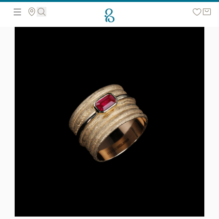
მოძებნეთ ვებ გვერდზე