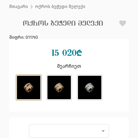
მთავარი
ოქროს ბეჭედი მელექი
ᲝᲥᲠᲝᲡ ᲑᲔᲭᲔᲓᲘ ᲛᲔᲚᲔᲥᲘ
შიფრი
:
011793
15 020
₾
შეარჩიეთ