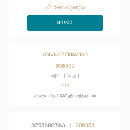
ზომის შერჩევა
ᲧᲘᲓᲕᲐ
მახასიათებლები
მეტალი
ოქრო
|
14 კტ |
ქვა
ლალი
| 1 ც |
0,57 კტ |
ოქტაგონი
აღწერილობა
|
მიტანა