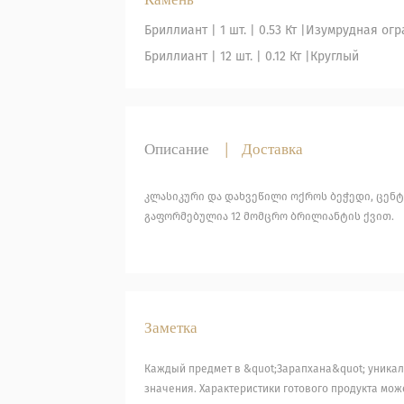
Бриллиант
| 1 шт. |
0.53 Кт |
Изумрудная огр
Бриллиант
| 12 шт. |
0.12 Кт |
Круглый
Описание
|
Доставка
კლასიკური და დახვეწილი ოქროს ბეჭედი, ცე
გაფორმებულია 12 მომცრო ბრილიანტის ქვით.
Заметка
Каждый предмет в &quot;Зарапхана&quot; уникал
значения. Характеристики готового продукта може