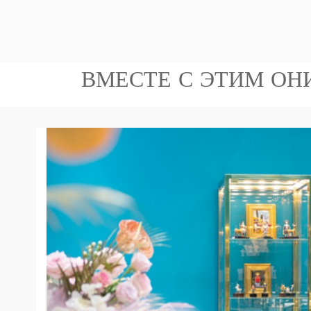
ВМЕСТЕ С ЭТИМ О
5 150.00
Золотое кольцо с
Зо
бриллиантами
₾