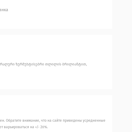
анка
ნტრალური ზურმუხტისებრი თლილის ბრილიანტით,
ен. Обратите внимание, что на сайте приведены усредненные
т варьироваться на +/- 20%.