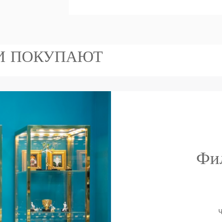
НИ ПОКУПАЮТ
4 950.00
лотое кольцо с
₾
Фи
бриллиантами
На заказ
Ч