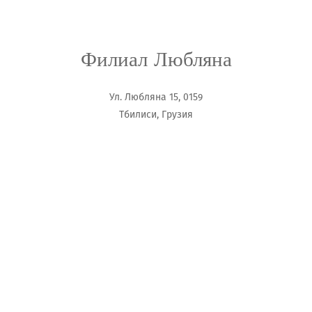
Филиал Любляна
Ул. Любляна 15, 0159
Тбилиси, Грузия
Часы Работы: 10:00 - 19:00
Tel.: (+995 32) 2510001
Fax: (+995 32) 2530044
Email:
info@zarapkhana.ge
Наши магазины