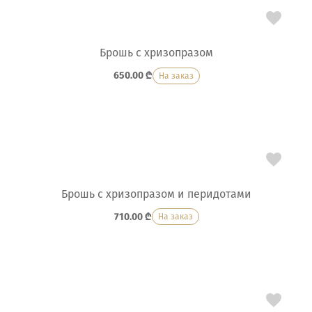
Брошь с хризопразом
650.00
₾
На заказ
Брошь с хризопразом и перидотами
710.00
₾
На заказ