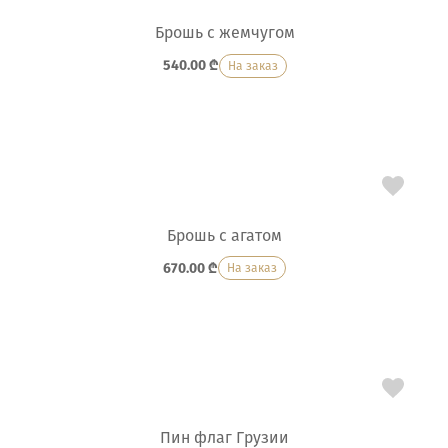
Брошь с жемчугом
540.00
₾
На заказ
Брошь с агатом
670.00
₾
На заказ
Пин флаг Грузии