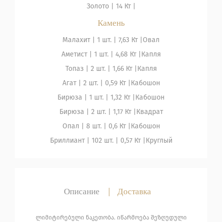
Золото
|
14 Кт |
Камень
Малахит
| 1 шт. |
7,63 Кт |
Овал
Аметист
| 1 шт. |
4,68 Кт |
Капля
Топаз
| 2 шт. |
1,66 Кт |
Капля
Агат
| 2 шт. |
0,59 Кт |
Кабошон
Бирюза
| 1 шт. |
1,32 Кт |
Кабошон
Бирюза
| 2 шт. |
1,17 Кт |
Квадрат
Опал
| 8 шт. |
0,6 Кт |
Кабошон
Бриллиант
| 102 шт. |
0,57 Кт |
Круглый
Описание
|
Доставка
ლიმიტირებული ნაკეთობა. იწარმოება შეზღუდული