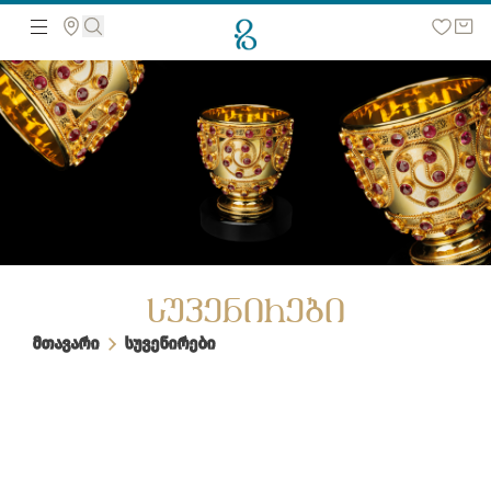
მოძებნეთ ვებ გვერდზე
ᲡᲣᲕᲔᲜᲘᲠᲔᲑᲘ
მთავარი
სუვენირები