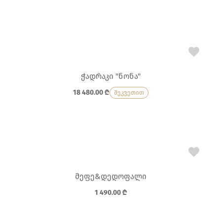
ჭადრაკი "ნონა"
18 480.00
₾
შეკვეთით
მეფე&დედოფალი
1 490.00
₾