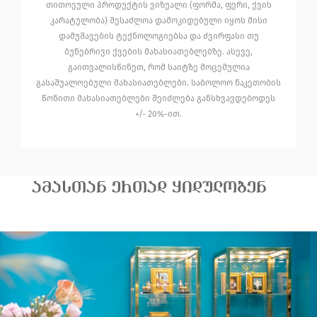
თითოეული პროდუქტის ვიზუალი (ფორმა, ფერი, ქვის
კარატულობა) შესაძლოა დამოკიდებული იყოს მისი
დამუშავების ტექნოლოგიებსა და ძვირფასი თუ
ბუნებრივი ქვების მახასიათებლებზე. ასევე,
გაითვალისწინეთ, რომ საიტზე მოცემულია
გასაშუალოებული მახასიათებლები. საბოლოო ნაკეთობის
წონითი მახასიათებლები შეიძლება განსხვავდებოდეს
+/- 20%-ით.
ᲐᲛᲐᲡᲗᲐᲜ ᲔᲠᲗᲐᲓ ᲧᲘᲓᲣᲚᲝᲑᲔᲜ
თეთრი ოქროს საყურე
4 660.00
საფირონით/