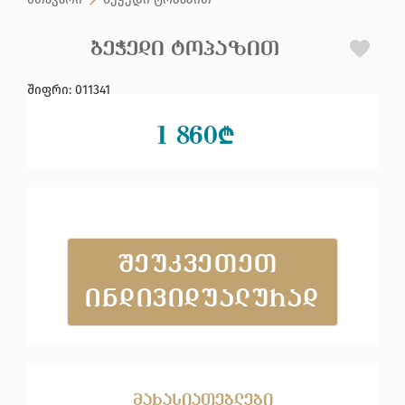
ᲑᲔᲭᲔᲓᲘ ᲢᲝᲞᲐᲖᲘᲗ
შიფრი
:
011341
1 860
₾
ᲨᲔᲣᲙᲕᲔᲗᲔᲗ 
ᲘᲜᲓᲘᲕᲘᲓᲣᲐᲚᲣᲠᲐᲓ
მახასიათებლები