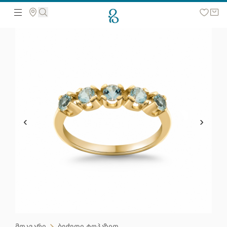
მოძებნეთ ვებ გვერდზე
მთავარი
ბეჭედი ტოპაზით