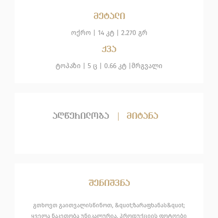
მეტალი
ოქრო
|
14 კტ |
2.270 გრ
ქვა
ტოპაზი
| 5 ც |
0.66 კტ |
მრგვალი
აღწერილობა
|
მიტანა
შენიშვნა
გთხოვთ გაითვალისწინოთ, &quot;ზარაფხანას&quot;
ყველა ნაკეთობა უნიკალურია. პროდუქციის ფოტოები