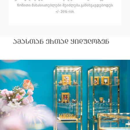
წონითი მახასიათებლები შეიძლება განსხვავდებოდეს
+/- 20%-ით.
ᲐᲛᲐᲡᲗᲐᲜ ᲔᲠᲗᲐᲓ ᲧᲘᲓᲣᲚᲝᲑᲔᲜ
630.00
ღუზისებური ძეწკვი
₾