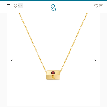
მოძებნეთ ვებ გვერდზე