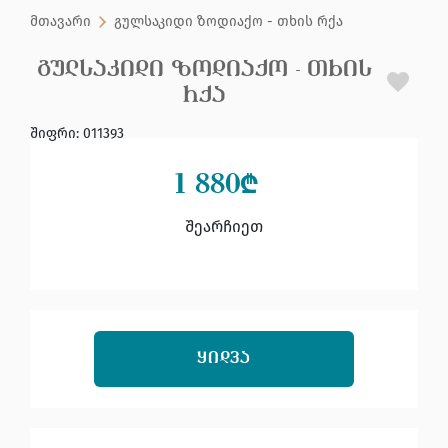
მთავარი
გულსაკიდი ზოდიაქო - თხის რქა
ᲒᲣᲚᲡᲐᲙᲘᲓᲘ ᲖᲝᲓᲘᲐᲥᲝ - ᲗᲮᲘᲡ
ᲠᲥᲐ
შიფრი
:
011393
1 880
₾
შეარჩიეთ
ᲧᲘᲓᲕᲐ