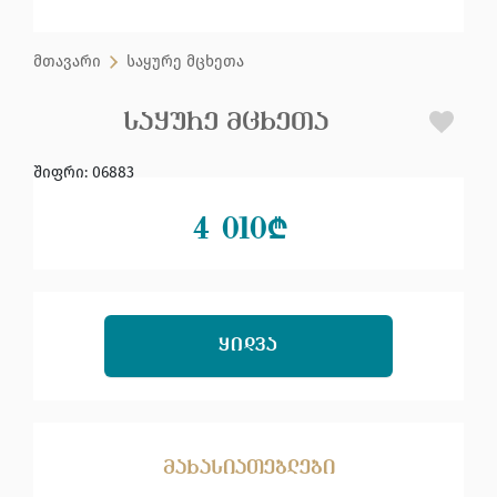
მთავარი
საყურე მცხეთა
ᲡᲐᲧᲣᲠᲔ ᲛᲪᲮᲔᲗᲐ
შიფრი
:
06883
4 010
₾
ᲧᲘᲓᲕᲐ
მახასიათებლები