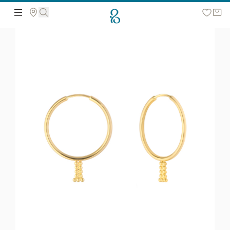
მოძებნეთ ვებ გვერდზე