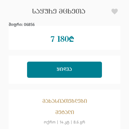
ᲡᲐᲧᲣᲠᲔ ᲛᲪᲮᲔᲗᲐ
შიფრი
:
06856
7 180
₾
ᲧᲘᲓᲕᲐ
მახასიათებლები
მეტალი
ოქრო
|
14 კტ |
8.6 გრ