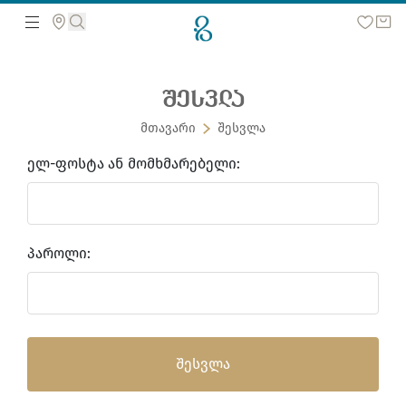
ᲨᲔᲡᲕᲚᲐ
მოძებნეთ ვებ გვერდზე
მთავარი
შესვლა
ᲔᲚ-ᲤᲝᲡᲢᲐ ᲐᲜ ᲛᲝᲛᲮᲛᲐᲠᲔᲑᲔᲚᲘ:
ᲞᲐᲠᲝᲚᲘ:
შესვლა