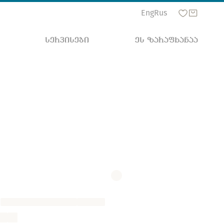
Eng
Rus
ᲡᲔᲠᲕᲘᲡᲔᲑᲘ
ᲔᲡ ᲖᲐᲠᲐᲤᲮᲐᲜᲐᲐ