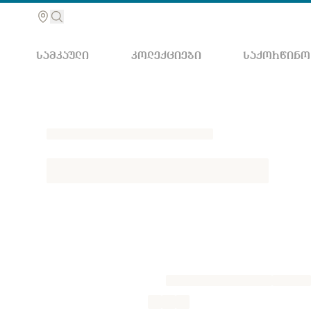
ᲡᲐᲛᲙᲐᲣᲚᲘ
ᲙᲝᲚᲔᲥᲪᲘᲔᲑᲘ
ᲡᲐᲥᲝᲠᲬᲘᲜᲝ
მოძებ