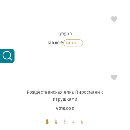
ცხენი
610.00
₾
На заказ
Рождественская елка Пиросмани с
игрушками
4 210.00
₾