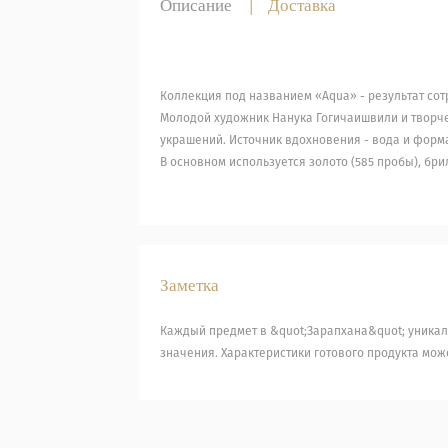
Описание
|
Доставка
Коллекция под названием «Aqua» - результат со
Молодой художник Нанука Гогичаишвили и творч
украшений. Источник вдохновения - вода и форм
В основном используется золото (585 пробы), бри
Заметка
Каждый предмет в &quot;Зарапхана&quot; уникал
значения. Характеристики готового продукта може