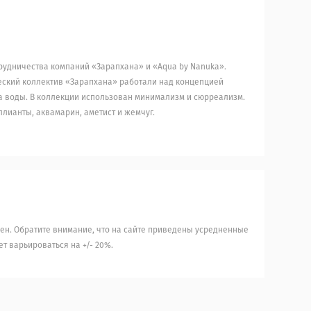
трудничества компаний «Зарапхана» и «Aqua by Nanuka».
еский коллектив «Зарапхана» работали над концепцией
а воды. В коллекции использован минимализм и сюрреализм.
ллианты, аквамарин, аметист и жемчуг.
ен. Обратите внимание, что на сайте приведены усредненные
т варьироваться на +/- 20%.