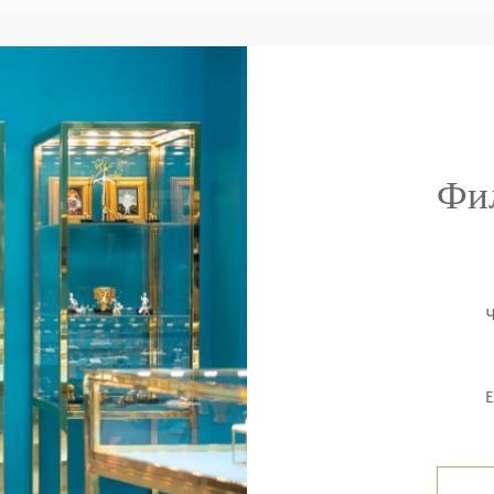
Фи
Ч
E