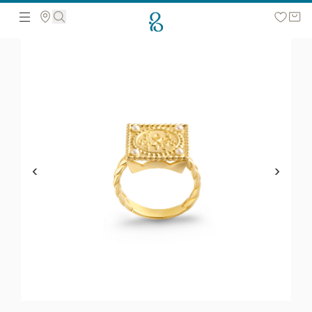
მოძებნეთ ვებ გვერდზე