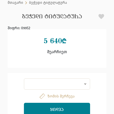
მთავარი
ბეჭედი ტიტულატურა
ᲑᲔᲭᲔᲓᲘ ᲢᲘᲢᲣᲚᲐᲢᲣᲠᲐ
შიფრი
:
09952
5 640
₾
შეარჩიეთ
ზომის შერჩევა
ᲧᲘᲓᲕᲐ