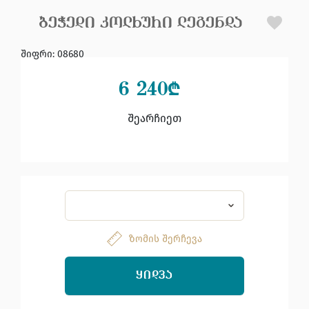
ᲑᲔᲭᲔᲓᲘ ᲙᲝᲚᲮᲣᲠᲘ ᲚᲔᲒᲔᲜᲓᲐ
შიფრი
:
08680
6 240
₾
შეარჩიეთ
ზომის შერჩევა
ᲧᲘᲓᲕᲐ