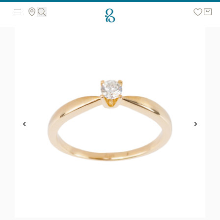
მოძებნეთ ვებ გვერდზე