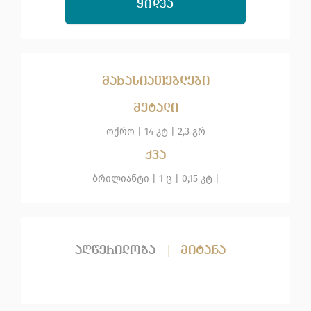
ᲧᲘᲓᲕᲐ
მახასიათებლები
მეტალი
ოქრო
|
14 კტ |
2,3 გრ
ქვა
ბრილიანტი
| 1 ც |
0,15 კტ |
აღწერილობა
|
მიტანა