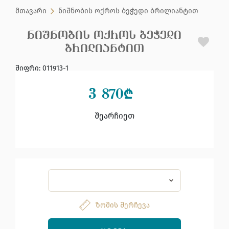
მთავარი
ნიშნობის ოქროს ბეჭედი ბრილიანტით
ᲜᲘᲨᲜᲝᲑᲘᲡ ᲝᲥᲠᲝᲡ ᲑᲔᲭᲔᲓᲘ
ᲑᲠᲘᲚᲘᲐᲜᲢᲘᲗ
შიფრი
:
011913-1
3 870
₾
შეარჩიეთ
ზომის შერჩევა