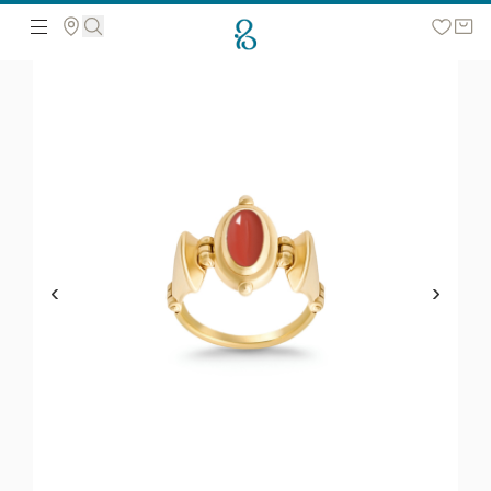
მოძებნეთ ვებ გვერდზე