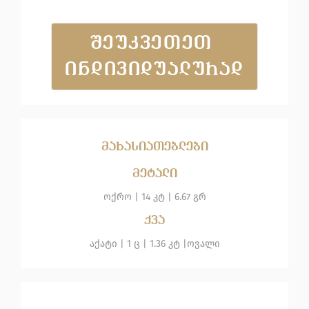
ᲨᲔᲣᲙᲕᲔᲗᲔᲗ 
ᲘᲜᲓᲘᲕᲘᲓᲣᲐᲚᲣᲠᲐᲓ
მახასიათებლები
მეტალი
ოქრო
|
14 კტ |
6.67 გრ
ქვა
აქატი
| 1 ც |
1.36 კტ |
ოვალი