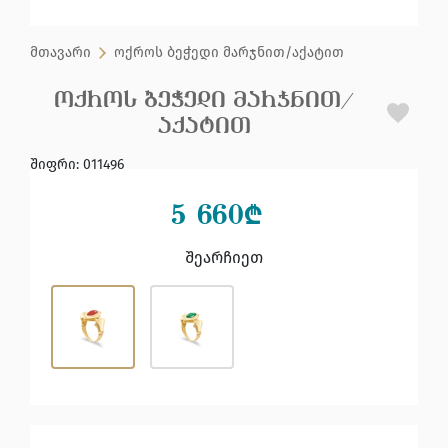
მთავარი
ოქროს ბეჭედი მარჯნით/აქატით
ᲝᲥᲠᲝᲡ ᲑᲔᲭᲔᲓᲘ ᲛᲐᲠᲯᲜᲘᲗ/
ᲐᲥᲐᲢᲘᲗ
შიფრი
:
011496
5 660
₾
შეარჩიეთ