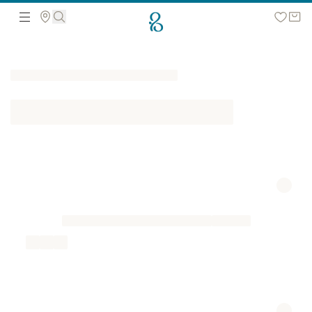
მოძებნეთ ვებ გვერდზე