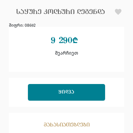
ᲡᲐᲧᲣᲠᲔ ᲙᲝᲚᲮᲣᲠᲘ ᲚᲔᲒᲔᲜᲓᲐ
შიფრი
:
08692
9 290
₾
შეარჩიეთ
ᲧᲘᲓᲕᲐ
მახასიათებლები