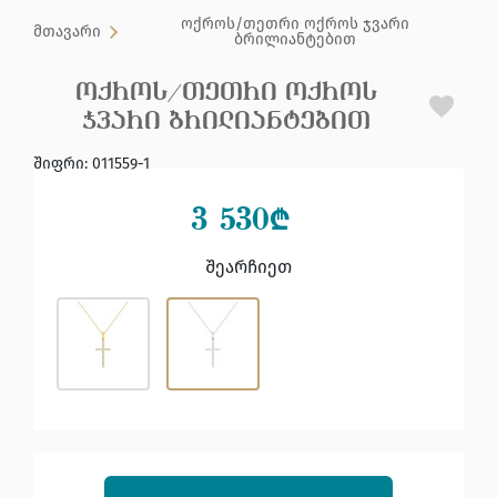
ოქროს/თეთრი ოქროს ჯვარი
მთავარი
ბრილიანტებით
ᲝᲥᲠᲝᲡ/ᲗᲔᲗᲠᲘ ᲝᲥᲠᲝᲡ
ᲯᲕᲐᲠᲘ ᲑᲠᲘᲚᲘᲐᲜᲢᲔᲑᲘᲗ
შიფრი
:
011559-1
3 530
₾
შეარჩიეთ