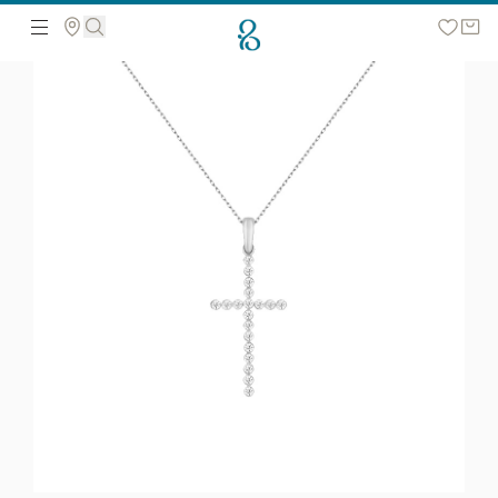
მოძებნეთ ვებ გვერდზე