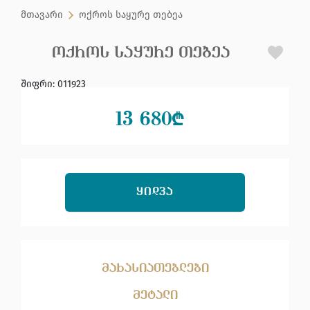
მთავარი
ოქროს საყურე თებეა
ᲝᲥᲠᲝᲡ ᲡᲐᲧᲣᲠᲔ ᲗᲔᲑᲔᲐ
შიფრი
:
011923
13 680
₾
ᲧᲘᲓᲕᲐ
მახასიათებლები
მეტალი