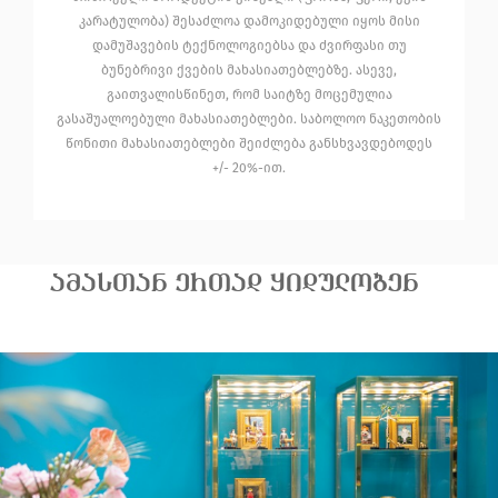
კარატულობა) შესაძლოა დამოკიდებული იყოს მისი
დამუშავების ტექნოლოგიებსა და ძვირფასი თუ
ბუნებრივი ქვების მახასიათებლებზე. ასევე,
გაითვალისწინეთ, რომ საიტზე მოცემულია
გასაშუალოებული მახასიათებლები. საბოლოო ნაკეთობის
წონითი მახასიათებლები შეიძლება განსხვავდებოდეს
+/- 20%-ით.
ᲐᲛᲐᲡᲗᲐᲜ ᲔᲠᲗᲐᲓ ᲧᲘᲓᲣᲚᲝᲑᲔᲜ
18 888.00
ოქროს საყ
ოქროს საყურე თაია
გვანცა
₾