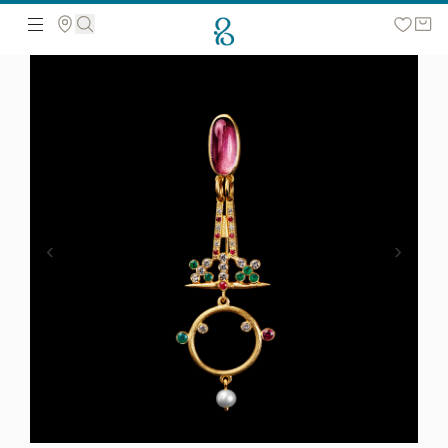
მოძებნეთ ვებ გვერდზე