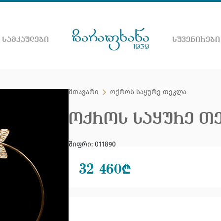
 ᲡᲐᲛᲙᲐᲣᲚᲔᲑᲘ
ᲡᲣᲕᲔᲜᲘᲠᲔᲑᲘ
ნეთ ვებ გვერდზე
მთავარი
ოქროს საყურე თეკლა
ᲝᲥᲠᲝᲡ ᲡᲐᲧᲣᲠᲔ Თ
შიფრი
:
011890
32 460
₾