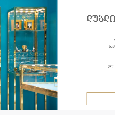
ლუბლ
სამ
ელ-