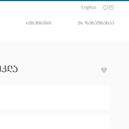
Eng
Rus
ᲡᲔᲠᲕᲘᲡᲔᲑᲘ
ᲔᲡ ᲖᲐᲠᲐᲤᲮᲐᲜᲐᲐ
ᲔᲙᲚᲐ