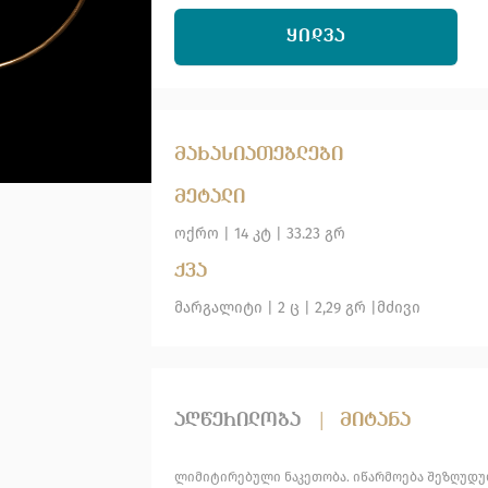
ᲧᲘᲓᲕᲐ
მახასიათებლები
მეტალი
ოქრო
|
14 კტ |
33.23 გრ
ქვა
მარგალიტი
| 2 ც |
2,29 გრ |
მძივი
აღწერილობა
|
მიტანა
ლიმიტირებული ნაკეთობა. იწარმოება შეზღუდ