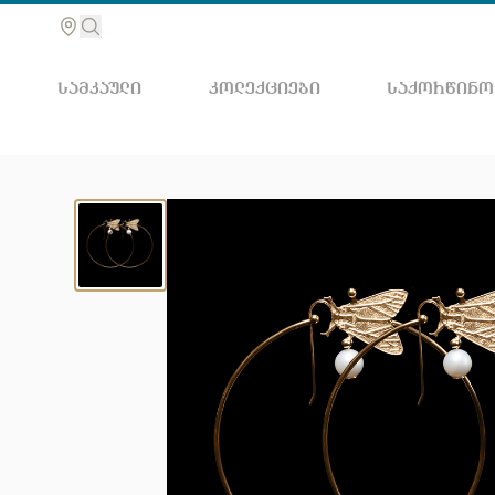
ᲡᲐᲛᲙᲐᲣᲚᲘ
ᲙᲝᲚᲔᲥᲪᲘᲔᲑᲘ
ᲡᲐᲥᲝᲠᲬᲘᲜᲝ
მოძებ