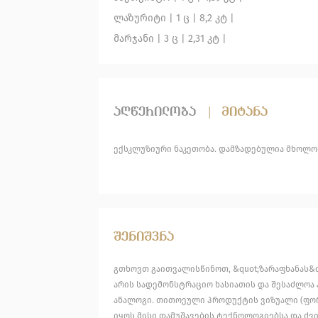
ლაზურიტი
| 1 ც |
8,2 კტ |
მარჯანი
| 3 ც |
2,31 კტ |
აღწერილობა
|
მიტანა
ექსკლუზიური ნაკეთობა. დამზადებულია მხოლ
შენიშვნა
გთხოვთ გაითვალისწინოთ, &quot;ზარაფხანას&q
არის სადემონსტრაციო ხასიათის და შესაძლოა 
ანალოგი. თითოეული პროდუქტის ვიზუალი (ფორ
იყოს მისი დამუშავების ტექნოლოგიებსა და ძვი