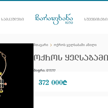
 ᲡᲐᲛᲙᲐᲣᲚᲔᲑᲘ
ᲡᲣᲕᲔᲜᲘᲠᲔᲑᲘ
ნეთ ვებ გვერდზე
მთავარი
ოქროს ყელსაბამი ანილი
ᲝᲥᲠᲝᲡ ᲧᲔᲚᲡᲐᲑᲐᲛᲘ
შიფრი
:
011777
372 000
₾