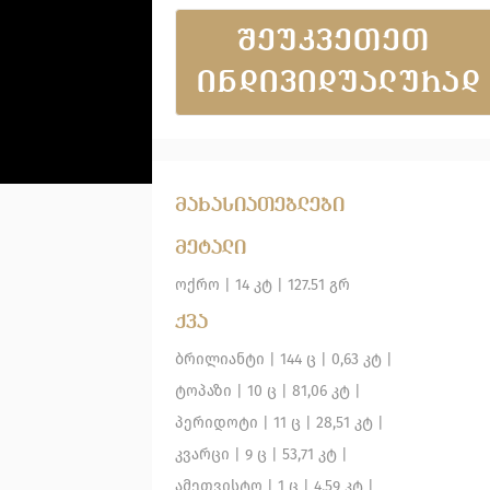
ᲨᲔᲣᲙᲕᲔᲗᲔᲗ 
ᲘᲜᲓᲘᲕᲘᲓᲣᲐᲚᲣᲠᲐᲓ
მახასიათებლები
მეტალი
ოქრო
|
14 კტ |
127.51 გრ
ქვა
ბრილიანტი
| 144 ც |
0,63 კტ |
ტოპაზი
| 10 ც |
81,06 კტ |
პერიდოტი
| 11 ც |
28,51 კტ |
კვარცი
| 9 ც |
53,71 კტ |
ამეთვისტო
| 1 ც |
4,59 კტ |