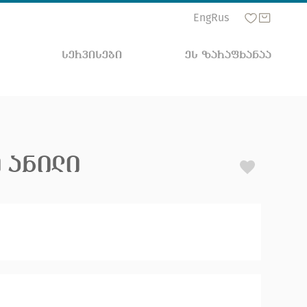
Eng
Rus
ᲡᲔᲠᲕᲘᲡᲔᲑᲘ
ᲔᲡ ᲖᲐᲠᲐᲤᲮᲐᲜᲐᲐ
 ᲐᲜᲘᲚᲘ