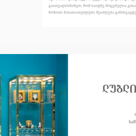
გაითვალისწინეთ, რომ საიტზე მოცემულია გას
წონითი მახასიათებლები შეიძლება განსხვავდე
ლუბლ
სამ